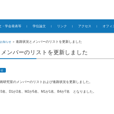
文・学会発表等
学位論文
リンク
アクセス
オフィ
論文
(口頭）
教授 大森 宣暁
准教授 長田 哲平
研究室秘書
客員教授 日下田伸
プロジェクト研究員 平井
博士論文
修士論文
卒業論文
進路状況とメンバーのリストを更新しました
お知らせ
>
とメンバーのリストを更新しました
らせ
市計画研究室のメンバーのリストおよび進路状況を更新しました。
3が3名、D1が2名、M2が5名、M1が1名、B4が7名 となりました。