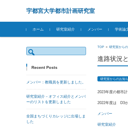
宇都宮大学都市計画研究室
Skip to content
ホーム
研究室紹介
メンバー
学術論
教職員紹介
学生紹介
審査付き
学会発表
TOP
>
研究室からの
S
e
a
進路状況
r
c
h
Recent Posts
f
o
r:
研究室からのお知
メンバー：教職員を更新しました。
2023年度の都
研究室紹介－オフィス紹介とメンバ
ーのリストを更新しました
2022年度は D
メンバー
全国まちづくりカレッジに出場しま
した
研究室紹介